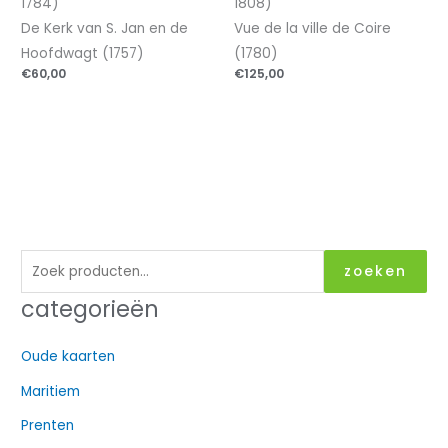
1784)
1808)
De Kerk van S. Jan en de
Vue de la ville de Coire
Hoofdwagt (1757)
(1780)
€
60,00
€
125,00
Z
zoeken
o
categorieën
e
k
Oude kaarten
e
Maritiem
n
n
Prenten