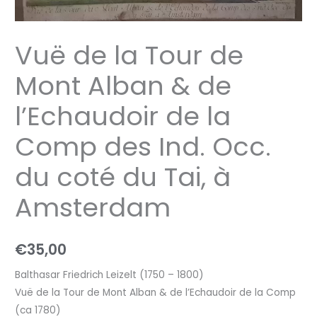
la
Comp
des
Vuë de la Tour de
Ind.
Mont Alban & de
Occ.
du
l’Echaudoir de la
coté
du
Comp des Ind. Occ.
Tai,
du coté du Tai, à
à
Amsterdam
Amsterdam
aantal
€
35,00
Balthasar Friedrich Leizelt (1750 – 1800)
Vuë de la Tour de Mont Alban & de l’Echaudoir de la Comp
(ca 1780)