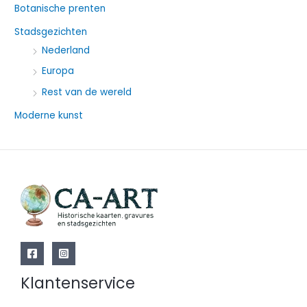
a
Botanische prenten
a
Stadsgezichten
r
Nederland
:
Europa
Rest van de wereld
Moderne kunst
Klantenservice