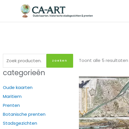
Ga
naar
de
inhoud
Zoeken
Toont alle 5 resultaten
zoeken
naar:
categorieën
Oude kaarten
Maritiem
Prenten
Botanische prenten
Stadsgezichten