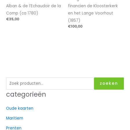
Alban & de l’Echaudoir de la
financien de Kloosterkerk
Comp (ca 1780)
en het Lange Voorhout
€
35,00
(1857)
€
100,00
Z
zoeken
o
categorieën
e
k
Oude kaarten
e
Maritiem
n
n
Prenten