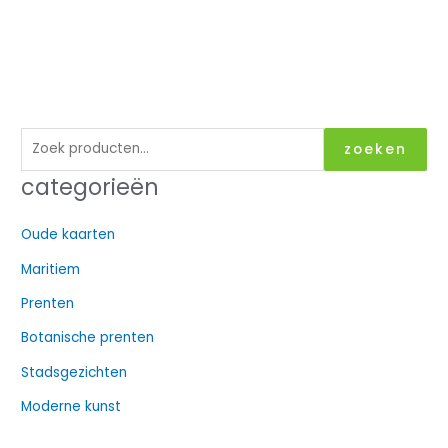
Z
zoeken
o
categorieën
e
k
Oude kaarten
e
Maritiem
n
n
Prenten
a
Botanische prenten
a
Stadsgezichten
r
Moderne kunst
: