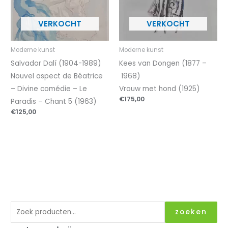
Moderne kunst
Moderne kunst
Salvador Dalí (1904-1989)
Kees van Dongen (1877 –
Nouvel aspect de Béatrice
1968)
– Divine comédie – Le
Vrouw met hond (1925)
€
175,00
Paradis – Chant 5 (1963)
€
125,00
Z
zoeken
o