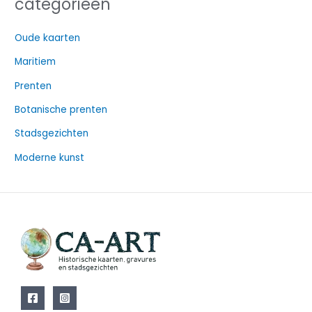
categorieën
e
k
Oude kaarten
e
Maritiem
n
n
Prenten
a
Botanische prenten
a
Stadsgezichten
r
Moderne kunst
: