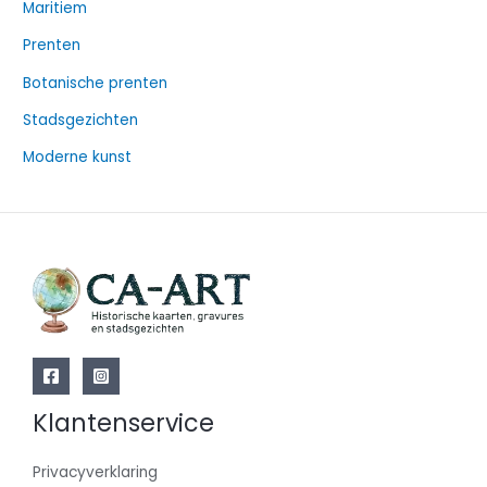
Maritiem
n
n
Prenten
a
Botanische prenten
a
Stadsgezichten
r
Moderne kunst
:
Klantenservice
Privacyverklaring