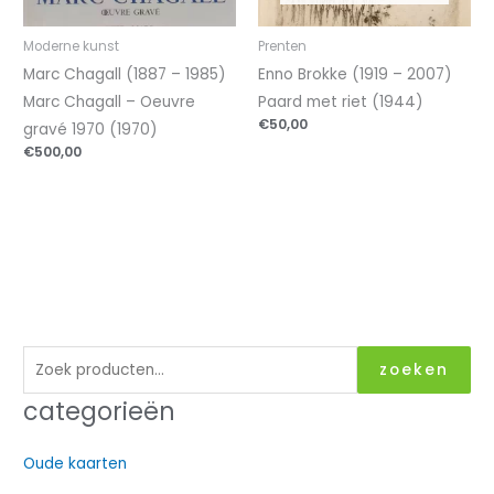
Moderne kunst
Prenten
Marc Chagall (1887 – 1985)
Enno Brokke (1919 – 2007)
Marc Chagall – Oeuvre
Paard met riet (1944)
€
50,00
gravé 1970 (1970)
€
500,00
Z
zoeken
o
categorieën
e
k
Oude kaarten
e