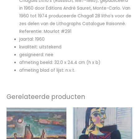
Chagalls Litho’s (Russisch, 1887-1985), gepubliceerd
in 1960 door Éditions André Sauret, Monte-Carlo. Van
1960 tot 1974 produceerde Chagall 28 litho’s voor de
zes delen van de Lithographs Catalogue Raisonné.
Referentie: Mourlot #291
jaartal: 1960
kwaliteit: uitstekend
gesigneerd: nee
afmeting beeld: 32.0 x 24.4 cm (h x b)
afmeting blad of lijst: n.v.t.
Gerelateerde producten