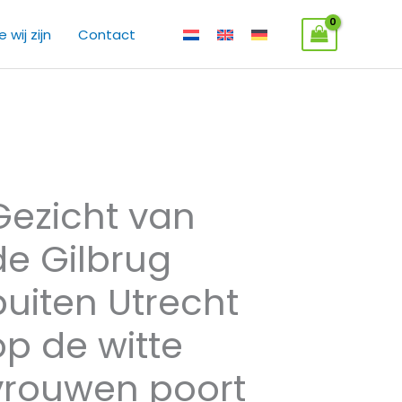
 wij zijn
Contact
Gezicht van
zicht
n
de Gilbrug
e
lbrug
buiten Utrecht
iten
recht
op de witte
p
vrouwen poort
e
tte