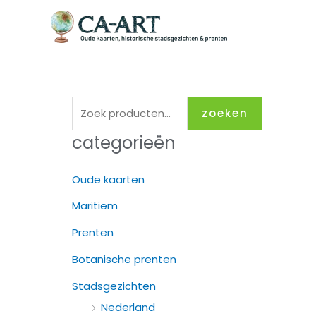
Ga
naar
de
inhoud
Z
zoeken
o
categorieën
e
k
Oude kaarten
e
Maritiem
n
Prenten
n
a
Botanische prenten
a
Stadsgezichten
r
Nederland