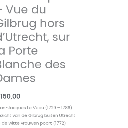
– Vue du
ouwen
ort
Gilbrug hors
e
d’Utrecht, sur
lbrug
la Porte
rs
Blanche des
Utrecht,
r
Dames
rte
anche
€
150,00
s
ames
an-Jacques Le Veau (1729 – 1786)
ntal
zicht van de Gilbrug buiten Utrecht
 de witte vrouwen poort (1772)