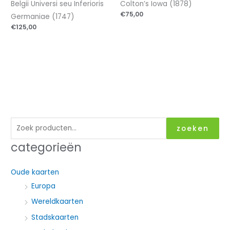
Belgii Universi seu Inferioris
Colton’s Iowa (1878)
€
75,00
Germaniae (1747)
€
125,00
Z
zoeken
o
categorieën
e
k
Oude kaarten
e
Europa
n
Wereldkaarten
n
Stadskaarten
a