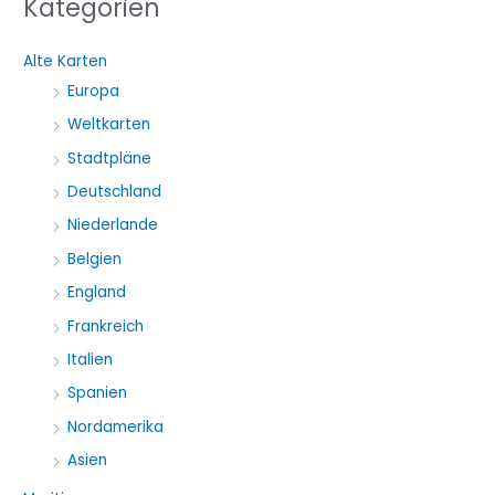
Kategorien
c
h
Alte Karten
e
Europa
n
Weltkarten
a
Stadtpläne
c
Deutschland
h
Niederlande
:
Belgien
England
Frankreich
Italien
Spanien
Nordamerika
Asien