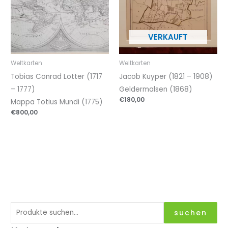
Weltkarten
Weltkarten
Tobias Conrad Lotter (1717
Jacob Kuyper (1821 – 1908)
– 1777)
Geldermalsen (1868)
€
180,00
Mappa Totius Mundi (1775)
€
800,00
S
suchen
u