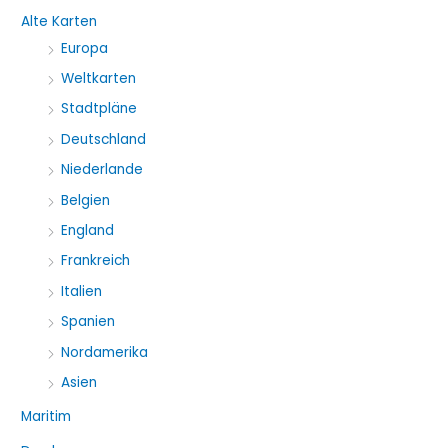
h
Alte Karten
e
Europa
n
Weltkarten
a
Stadtpläne
c
Deutschland
h
Niederlande
:
Belgien
England
Frankreich
Italien
Spanien
Nordamerika
Asien
Maritim