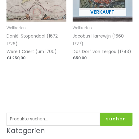
Weltkarten
Weltkarten
Daniël Stopendaal (1672 –
Jacobus Harrewijn (1660 –
1726)
1727)
Werelt Caert (um 1700)
Das Dorf von Tergou (1743)
€
1.250,00
€
50,00
S
suchen
u
Kategorien
c