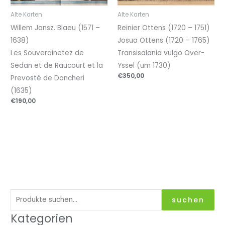
Alte Karten
Alte Karten
Willem Jansz. Blaeu (1571 –
Reinier Ottens (1720 – 1751)
1638)
Josua Ottens (1720 – 1765)
Les Souverainetez de
Transisalania vulgo Over-
Sedan et de Raucourt et la
Yssel (um 1730)
€
350,00
Prevosté de Doncheri
(1635)
€
190,00
S
suchen
u
Kategorien
c