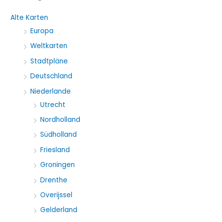
h
Alte Karten
e
Europa
n
Weltkarten
a
Stadtpläne
c
Deutschland
h
Niederlande
:
Utrecht
Nordholland
Südholland
Friesland
Groningen
Drenthe
Overijssel
Gelderland