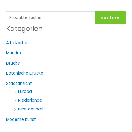
S
suchen
u
Kategorien
c
h
Alte Karten
e
Maritim
n
a
Drucke
c
Botanische Drucke
h
Stadtansicht
:
Europa
Niederlande
Rest der Welt
Moderne Kunst