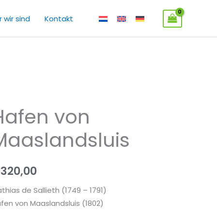
 wir sind
Kontakt
Hafen von
fen
n
Maaslandsluis
aslandsluis
enge
€
320,00
thias de Sallieth (1749 – 1791)
fen von Maaslandsluis (1802)