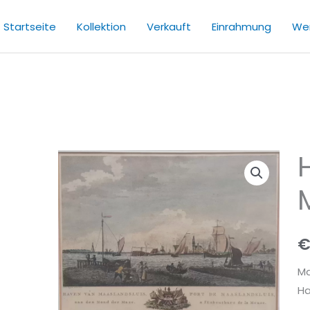
Startseite
Kollektion
Verkauft
Einrahmung
Wer
Ha
vo
Ma
M
Ma
Ha