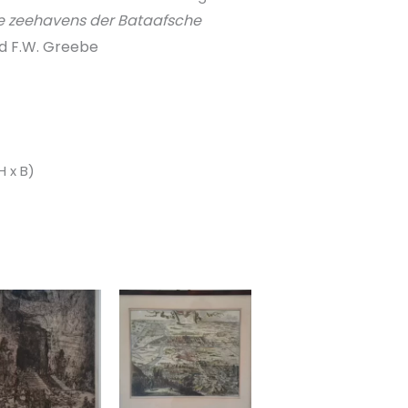
e zeehavens der Bataafsche
nd F.W. Greebe
H x B)