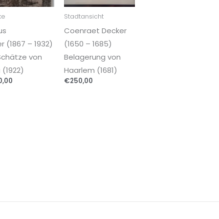
ke
Stadtansicht
us
Coenraet Decker
r (1867 – 1932)
(1650 – 1685)
Schätze von
Belagerung von
 (1922)
Haarlem (1681)
0,00
€
250,00