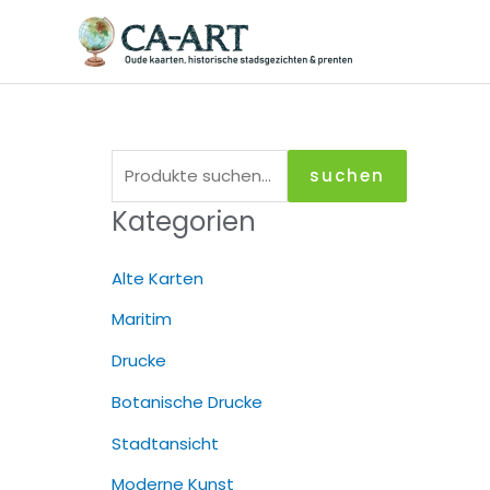
Zum
Inhalt
springen
S
suchen
u
Kategorien
c
h
Alte Karten
e
Maritim
n
Drucke
a
c
Botanische Drucke
h
Stadtansicht
:
Moderne Kunst