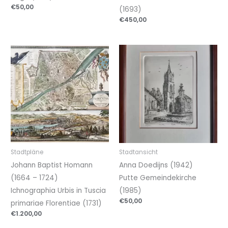
€
50,00
(1693)
€
450,00
Stadtpläne
Stadtansicht
Johann Baptist Homann
Anna Doedijns (1942)
(1664 – 1724)
Putte Gemeindekirche
Ichnographia Urbis in Tuscia
(1985)
€
50,00
primariae Florentiae (1731)
€
1.200,00