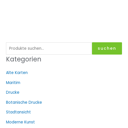
S
suchen
u
Kategorien
c
h
Alte Karten
e
Maritim
n
a
Drucke
c
Botanische Drucke
h
Stadtansicht
:
Moderne Kunst