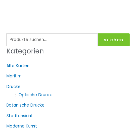
S
suchen
u
Kategorien
c
h
Alte Karten
e
Maritim
n
a
Drucke
c
Optische Drucke
h
Botanische Drucke
:
Stadtansicht
Moderne Kunst