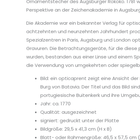
Ornamentstecher des Augsburger Rokoko. 1781 wur
Perspektive an der Zeichenakademie in Augsburg
Die Akademie war ein bekannter Verlag für optisc
achtzehnten und neunzehnten Jahrhundert produ
Spezialzentren in Paris, Augsburg und London opt
Gravuren. Die Betrachtungsgeräte, für die diese 
wurden, bestanden aus einer Linse und einem Spi
die Verwendung von umgekehrten oder spiegelbild
Bild: ein opticaprent zeigt eine Ansicht der
Burg von Batavia. Der Titel und das Bild sin
portugiesische Buitenkerk und ihre Umgebu
Jahr: ca. 1770
Qualität: ausgezeichnet
signiert: gedruckt unter der Platte
Bildgröße: 29,5 x 41,3 cm (H x B)
Blatt- oder Rahmengröße: 46,5 x 57,5 cm (