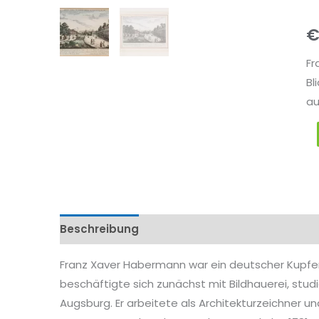
Ba
M
Fr
Bl
au
Beschreibung
Eigenschaftenen
Franz Xaver Habermann war ein deutscher Kupfer
beschäftigte sich zunächst mit Bildhauerei, studi
Augsburg. Er arbeitete als Architekturzeichner 