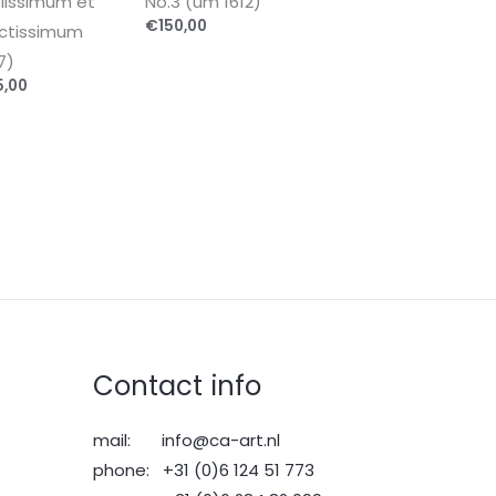
lissimum et
No.3 (um 1612)
€
150,00
ctissimum
7)
5,00
Contact info
mail: info@ca-art.nl
phone: +31 (0)6 124 51 773