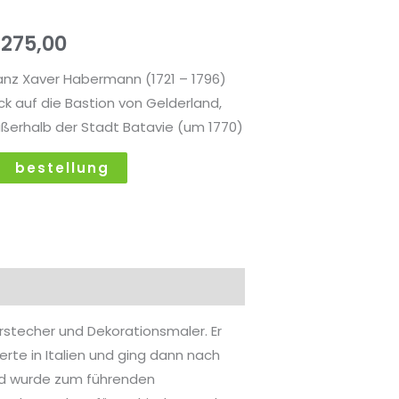
tavie
€
275,00
enge
anz Xaver Habermann (1721 – 1796)
ick auf die Bastion von Gelderland,
ßerhalb der Stadt Batavie (um 1770)
bestellung
stecher und Dekorationsmaler. Er
erte in Italien und ging dann nach
und wurde zum führenden