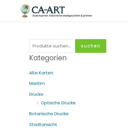
Zum
Inhalt
springen
S
suchen
u
Kategorien
c
h
Alte Karten
e
Maritim
n
Drucke
a
Optische Drucke
c
h
Botanische Drucke
:
Stadtansicht