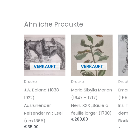
Ähnliche Produkte
Drucke
Drucke
Druc
J.A. Boland (1838 –
Maria Sibylla Merian
Ema
1922)
(1647 – 1717)
(155
Ausruhender
Nein. XXX „Saule a
Iris.
Reisender mit Esel
feuille large“ (1730)
dem
€
200,00
(um 1865)
Flor
€
35,00