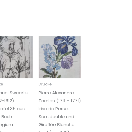
ke
Drucke
nuel Sweerts
Pierre Alexandre
2-1612)
Tardieu (1711 – 1771)
 Tafel 35 aus
Irise de Perse,
 Buch
Semidouble und
ilegium
Giroflée Blanche