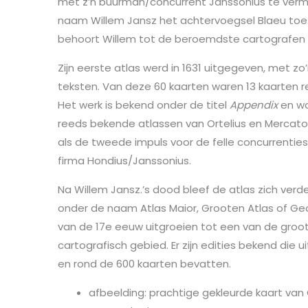
met z’n buurman/concurrent Janssonius te vermij
naam Willem Jansz het achtervoegsel Blaeu toe
behoort Willem tot de beroemdste cartografen 
Zijn eerste atlas werd in 1631 uitgegeven, met z
teksten. Van deze 60 kaarten waren 13 kaarten 
Het werk is bekend onder de titel
Appendix
en wa
reeds bekende atlassen van Ortelius en Mercato
als de tweede impuls voor de felle concurrenties
firma Hondius/Janssonius.
Na Willem Jansz.’s dood bleef de atlas zich verd
onder de naam Atlas Maior, Grooten Atlas of Ge
van de 17e eeuw uitgroeien tot een van de groo
cartografisch gebied. Er zijn edities bekend die 
en rond de 600 kaarten bevatten.
afbeelding: prachtige gekleurde kaart 