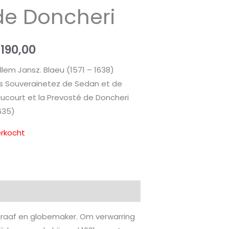
de Doncheri
€
190,00
llem Jansz. Blaeu (1571 – 1638)
s Souverainetez de Sedan et de
ucourt et la Prevosté de Doncheri
635)
rkocht
graaf en globemaker. Om verwarring