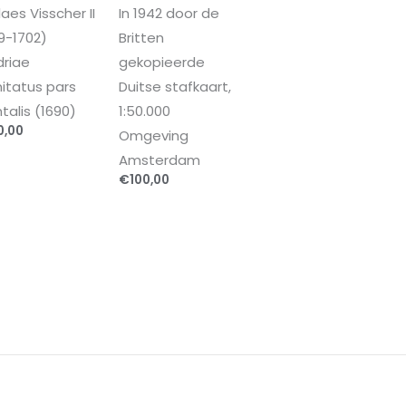
laes Visscher II
In 1942 door de
9-1702)
Britten
driae
gekopieerde
tatus pars
Duitse stafkaart,
ntalis (1690)
1:50.000
0,00
Omgeving
Amsterdam
€
100,00