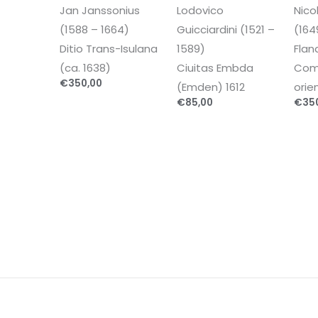
Jan Janssonius
Lodovico
Nico
(1588 – 1664)
Guicciardini (1521 –
(164
Ditio Trans-Isulana
1589)
Flan
(ca. 1638)
Ciuitas Embda
Comi
€
350,00
(Emden) 1612
orie
€
85,00
€
35