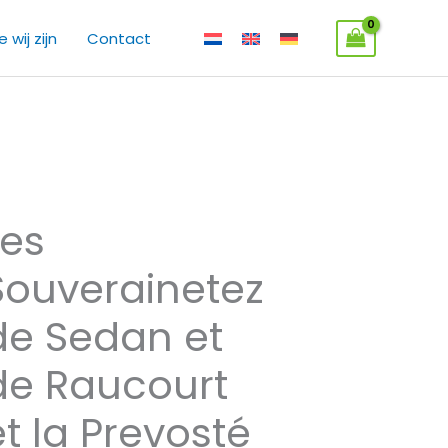
 wij zijn
Contact
Les
Souverainetez
de Sedan et
de Raucourt
et la Prevosté