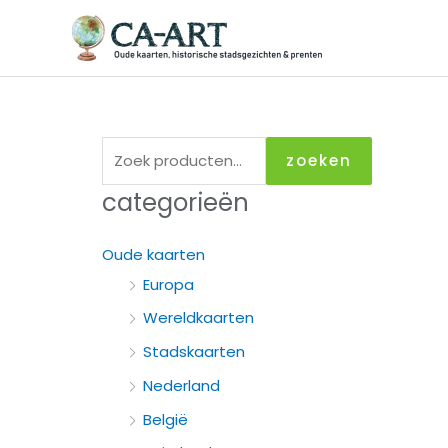
Ga
naar
de
inhoud
Z
zoeken
o
categorieën
e
k
Oude kaarten
e
Europa
n
Wereldkaarten
n
Stadskaarten
a
Nederland
a
België
r