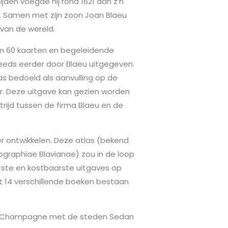
den voegde hij rond 1621 aan z’n
. Samen met zijn zoon Joan Blaeu
van de wereld.
o’n 60 kaarten en begeleidende
reeds eerder door Blaeu uitgegeven.
s bedoeld als aanvulling op de
r. Deze uitgave kan gezien worden
trijd tussen de firma Blaeu en de
er ontwikkelen. Deze atlas (bekend
ographiae Blavianae) zou in de loop
tste en kostbaarste uitgaves op
uit 14 verschillende boeken bestaan
van Champagne met de steden Sedan