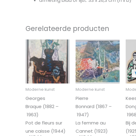
afmeting blad of lijst: 33 x 26,3 cm (h x b)
Gerelateerde producten
Moderne kunst
Moderne kunst
Mode
Georges
Pierre
Kees
Braque (1882 –
Bonnard (1867 –
Dong
1963)
1947)
196
Pot de fleurs sur
La femme au
Bij 
une caisse (1944)
Cannet (1923)
(192