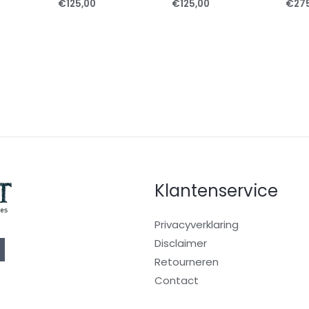
€
125,00
€
125,00
€
27
Klantenservice
Privacyverklaring
Disclaimer
Retourneren
Contact