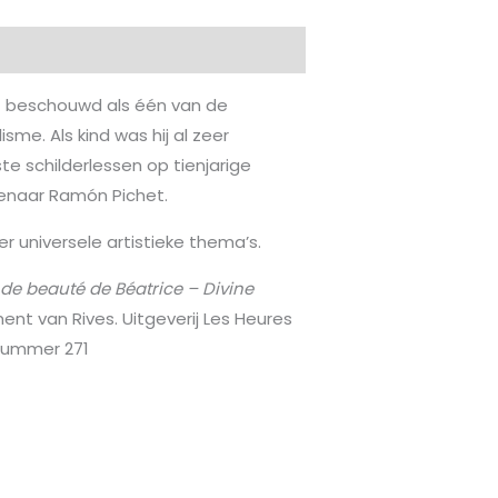
t beschouwd als één van de
sme. Als kind was hij al zeer
ste schilderlessen op tienjarige
tenaar Ramón Pichet.
meer universele artistieke thema’s.
de beauté de Béatrice – Divine
nt van Rives. Uitgeverij Les Heures
knummer 271