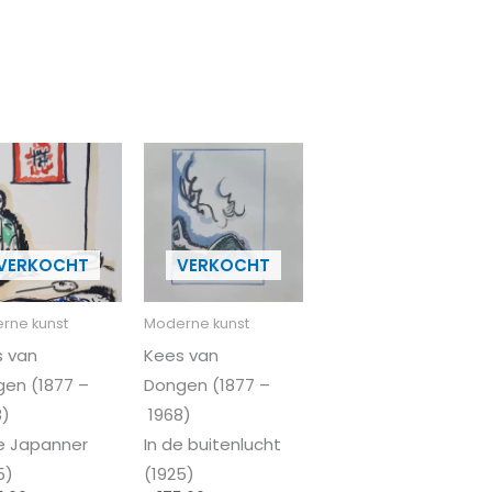
rne kunst
Moderne kunst
 van
Kees van
en (1877 –
Dongen (1877 –
8)
1968)
de Japanner
In de buitenlucht
5)
(1925)