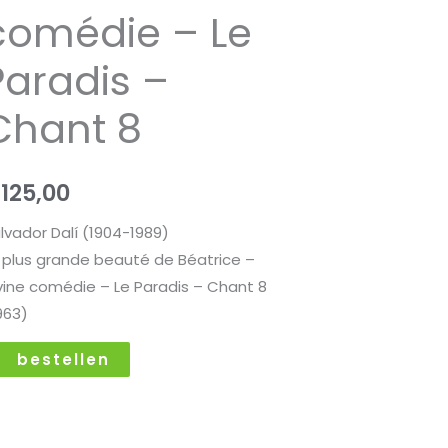
comédie – Le
Paradis –
radis
Chant 8
ant
ntal
€
125,00
lvador Dalí (1904-1989)
 plus grande beauté de Béatrice –
vine comédie – Le Paradis – Chant 8
963)
bestellen