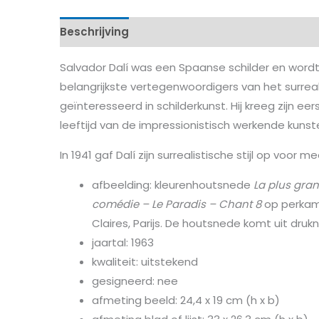
Beschrijving
Kenmerken
Salvador Dalí was een Spaanse schilder en word
belangrijkste vertegenwoordigers van het surreali
geïnteresseerd in schilderkunst. Hij kreeg zijn eer
leeftijd van de impressionistisch werkende kuns
In 1941 gaf Dalí zijn surrealistische stijl op voor 
afbeelding: kleurenhoutsnede
La plus gran
comédie – Le Paradis – Chant 8
op perkame
Claires, Parijs. De houtsnede komt uit dru
jaartal: 1963
kwaliteit: uitstekend
gesigneerd: nee
afmeting beeld: 24,4 x 19 cm (h x b)