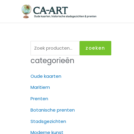
Ga
naar
de
inhoud
Z
zoeken
o
categorieën
e
k
Oude kaarten
e
Maritiem
n
Prenten
n
a
Botanische prenten
a
Stadsgezichten
r
Moderne kunst