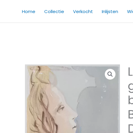
Home
Collectie
Verkocht
Inlijsten
Wie
La
pl
gr
be
d
Bé
-
Di
co