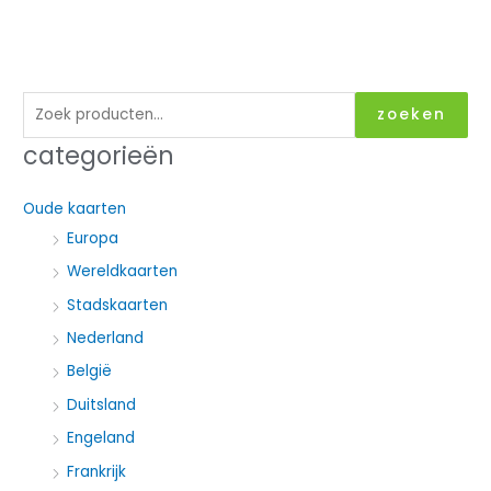
Z
zoeken
o
categorieën
e
k
Oude kaarten
e
Europa
n
Wereldkaarten
n
Stadskaarten
a
Nederland
a
België
r
:
Duitsland
Engeland
Frankrijk