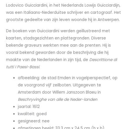
Lodovico Guicciardini, in het Nederlands Lowijs Guicciardijn,
was een Italiaans-Nederduitse schrijver en cartograaf. Het
grootste gedeelte van zijn leven woonde hij in Antwerpen.
De boeken van Guicciardini werden geïllustreerd met
kaarten, stadsgezichten en plattegronden. Diverse
bekende graveurs werkten mee aan de prenten. Hij is
vooral bekend geworden door de beschrijving die hij
maakte van de Nederlanden in zijn tijd, de
Descrittione di
tutti I Paesi-Bassi
.
afbeelding: de stad Emden in vogelperspectief, op
de voorgrond vijf zeilboten. Uitgegeven te
Amsterdam door Willem Janszoon Blaeu in
Beschryvinghe van alle de Neder-landen
jaartal: 1612
kwaliteit: goed
gesigneerd: nee
afmetingen beeld: 33.3 cm x 24.5 cm (h x b)