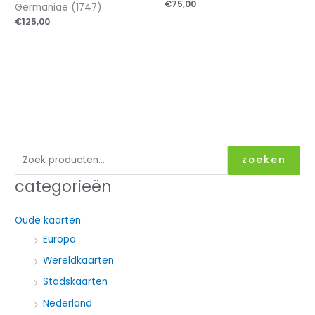
€
75,00
Germaniae (1747)
€
125,00
Z
zoeken
o
categorieën
e
k
Oude kaarten
e
Europa
n
Wereldkaarten
n
Stadskaarten
a
Nederland
a