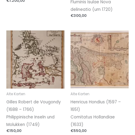
€
1.200,00
Fluminis Isulae Nova
delineatio (um 1720)
€
300,00
Alte Karten
Alte Karten
Gilles Robert de Vougondy
Henricus Hondius (1597 –
(1688 – 1766)
1651)
Philippinische Inseln und
Comitatus Hollandiae
Molukken (1749)
(1633)
€
150,00
€
550,00