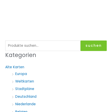
S
suchen
u
Kategorien
c
h
Alte Karten
e
Europa
n
Weltkarten
a
Stadtpläne
c
Deutschland
h
Niederlande
:
Belgien