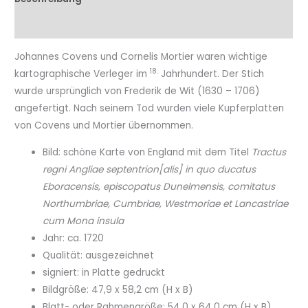
Eigenschaftenen
Johannes Covens und Cornelis Mortier waren wichtige
18.
kartographische Verleger im
Jahrhundert. Der Stich
wurde ursprünglich von Frederik de Wit (1630 – 1706)
angefertigt. Nach seinem Tod wurden viele Kupferplatten
von Covens und Mortier übernommen.
Bild: schöne Karte von England mit dem Titel
Tractus
regni Angliae septentrion[alis] in quo ducatus
Eboracensis, episcopatus Dunelmensis, comitatus
Northumbriae, Cumbriae, Westmoriae et Lancastriae
cum Mona insula
Jahr: ca. 1720
Qualität: ausgezeichnet
signiert: in Platte gedruckt
Bildgröße: 47,9 x 58,2 cm (H x B)
Blatt- oder Rahmengröße: 54,0 x 64,0 cm (H x B)