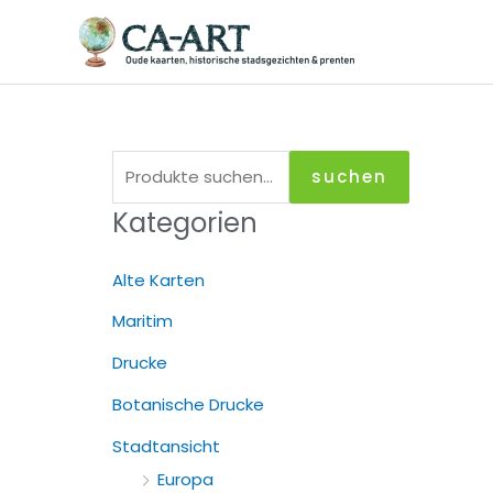
Zum
Inhalt
springen
S
suchen
u
Kategorien
c
h
Alte Karten
e
Maritim
n
Drucke
a
c
Botanische Drucke
h
Stadtansicht
:
Europa