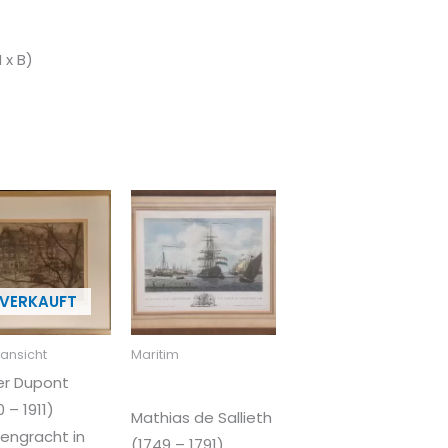
 x B)
ansicht
Maritim
er Dupont
 – 1911)
Mathias de Sallieth
sengracht in
(1749 – 1791)