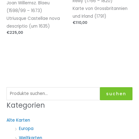
Reilly (1766 – 1820)
Joan Willemsz. Blaeu
Karte von Grossbritannien
(1598/99 – 1673)
und Irland (1791)
Utriusque Castellae nova
€
110,00
descriptio (um 1635)
€
225,00
S
suchen
u
Kategorien
c
h
Alte Karten
e
Europa
n
Weltkarten