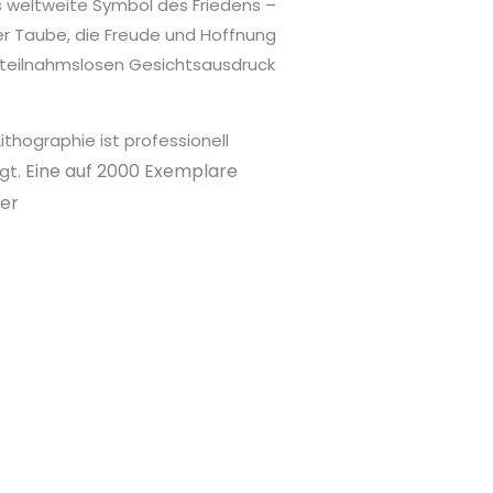
as weltweite Symbol des Friedens –
der Taube, die Freude und Hoffnung
d teilnahmslosen Gesichtsausdruck
 Lithographie ist professionell
Eine auf 2000 Exemplare
egt.
ier
)