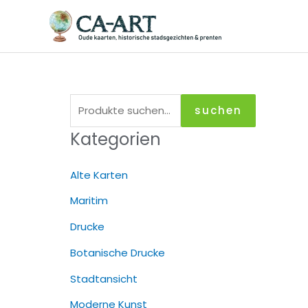
Zum
Inhalt
springen
S
suchen
u
Kategorien
c
h
Alte Karten
e
Maritim
n
Drucke
a
c
Botanische Drucke
h
Stadtansicht
:
Moderne Kunst