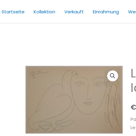
Startseite
Kollektion
Verkauft
Einrahmung
Wer
Le
Vi
l
d
la
Pa
no
ll.
Pa
M
Le