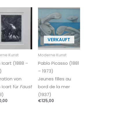
rne Kunst
Moderne Kunst
s Icart (1888 –
Pablo Picasso (1881
)
– 1973)
tration von
Jeunes filles au
 Icart für
Faust
bord de la mer
3)
(1937)
0,00
€
125,00