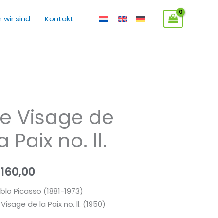
 wir sind
Kontakt
Le Visage de
sage
a Paix no. ll.
e
ix
€
160,00
.
blo Picasso (1881-1973)
enge
 Visage de la Paix no. ll. (1950)