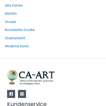
h
Alte Karten
e
Maritim
n
a
Drucke
c
Botanische Drucke
h
Stadtansicht
:
Moderne Kunst
Kundenservice