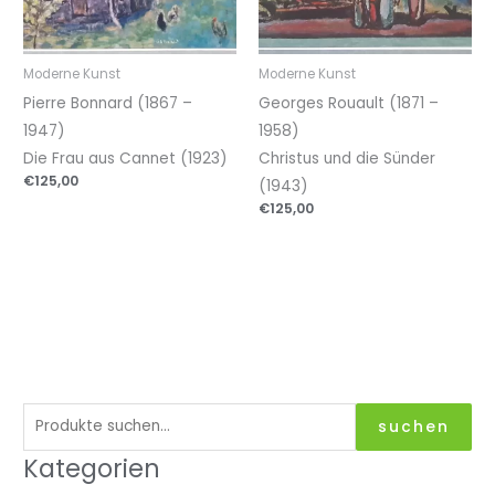
Moderne Kunst
Moderne Kunst
Pierre Bonnard (1867 –
Georges Rouault (1871 –
1947)
1958)
Die Frau aus Cannet (1923)
Christus und die Sünder
€
125,00
(1943)
€
125,00
S
suchen
u
Kategorien
c