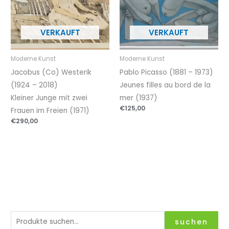
Moderne Kunst
Moderne Kunst
Jacobus (Co) Westerik
Pablo Picasso (1881 – 1973)
(1924 – 2018)
Jeunes filles au bord de la
Kleiner Junge mit zwei
mer (1937)
€
125,00
Frauen im Freien (1971)
€
290,00
S
suchen