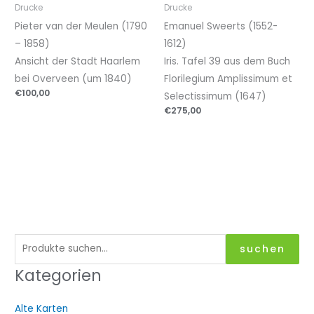
Drucke
Drucke
Pieter van der Meulen (1790
Emanuel Sweerts (1552-
– 1858)
1612)
Ansicht der Stadt Haarlem
Iris. Tafel 39 aus dem Buch
bei Overveen (um 1840)
Florilegium Amplissimum et
€
100,00
Selectissimum (1647)
€
275,00
S
suchen
u
Kategorien
c
h
Alte Karten