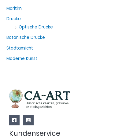
e
Maritim
n
a
Drucke
c
Optische Drucke
h
Botanische Drucke
:
Stadtansicht
Moderne Kunst
Kundenservice