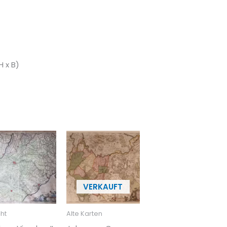
H x B)
ht
Alte Karten