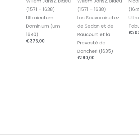
Willem Jansz. Blaeu
Willem Jansz. Blaeu
Nico
(1571 – 1638)
(1571 – 1638)
(164
Ultraiectum
Les Souverainetez
Ultra
Dominium (um
de Sedan et de
Tabu
€
20
1640)
Raucourt et la
€
375,00
Prevosté de
Doncheri (1635)
€
190,00