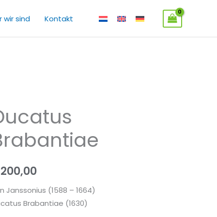
 wir sind
Kontakt
Ducatus
catus
abantiae
Brabantiae
enge
€
200,00
n Janssonius (1588 – 1664)
catus Brabantiae (1630)