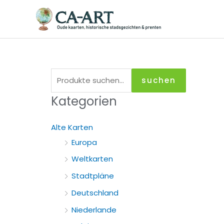
Zum
Inhalt
springen
S
suchen
u
Kategorien
c
h
Alte Karten
e
Europa
n
Weltkarten
a
Stadtpläne
c
Deutschland
h
Niederlande
: