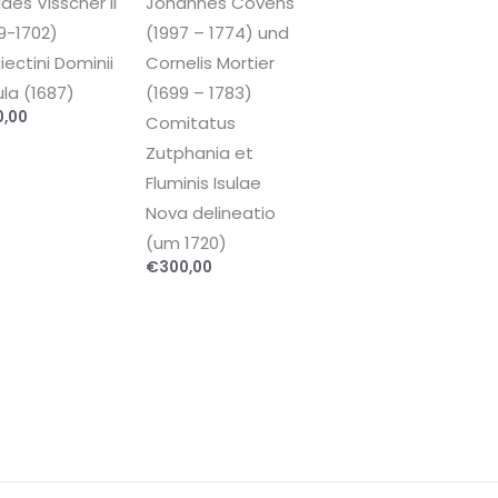
laes Visscher II
Johannes Covens
9-1702)
(1997 – 1774) und
iectini Dominii
Cornelis Mortier
la (1687)
(1699 – 1783)
0,00
Comitatus
Zutphania et
Fluminis Isulae
Nova delineatio
(um 1720)
€
300,00