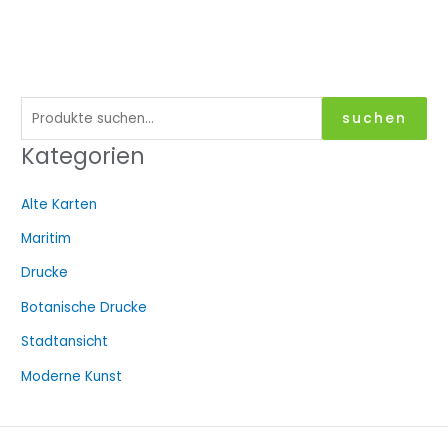
S
suchen
u
Kategorien
c
h
Alte Karten
e
Maritim
n
a
Drucke
c
Botanische Drucke
h
Stadtansicht
:
Moderne Kunst